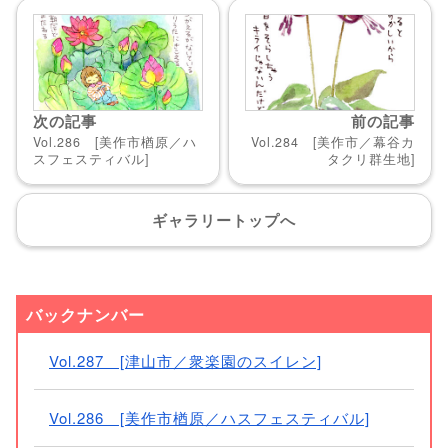
次の記事
前の記事
Vol.286 [美作市楢原／ハ
Vol.284 [美作市／幕谷カ
スフェスティバル]
タクリ群生地]
ギャラリー
トップへ
バックナンバー
Vol.287 [津山市／衆楽園のスイレン]
Vol.286 [美作市楢原／ハスフェスティバル]