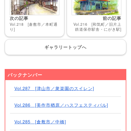
次の記事
前の記事
Vol.218 [倉敷市／本町通
Vol.216 [和気町／旧片上
り]
鉄道保存駅舎・にがき駅]
ギャラリー
トップへ
バックナンバー
Vol.287 [津山市／衆楽園のスイレン]
Vol.286 [美作市楢原／ハスフェスティバル]
Vol.285 [倉敷市／中橋]