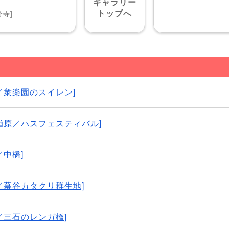
ギャラリー
トップへ
分寺]
山市／衆楽園のスイレン]
作市楢原／ハスフェスティバル]
／中橋]
作市／幕谷カタクリ群生地]
前市／三石のレンガ橋]