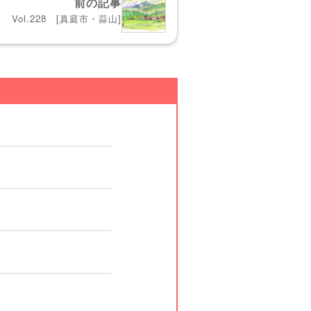
前の記事
Vol.228 [真庭市・蒜山]