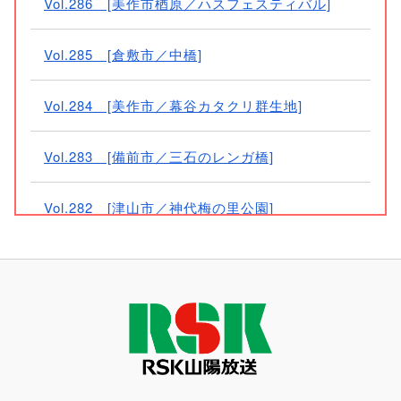
Vol.286 [美作市楢原／ハスフェスティバル]
Vol.285 [倉敷市／中橋]
Vol.284 [美作市／幕谷カタクリ群生地]
Vol.283 [備前市／三石のレンガ橋]
Vol.282 [津山市／神代梅の里公園]
Vol.281 [津山市／美作滝尾駅]
Vol.280 [津山市／衆楽園]
Vol.279 [津山市／美作滝尾駅舎内]