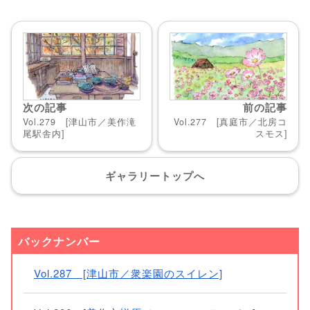
次の記事
前の記事
Vol.279 [津山市／美作滝
Vol.277 [真庭市／北房コ
尾駅舎内]
スモス]
ギャラリー
トップへ
バックナンバー
Vol.287 [津山市／衆楽園のスイレン]