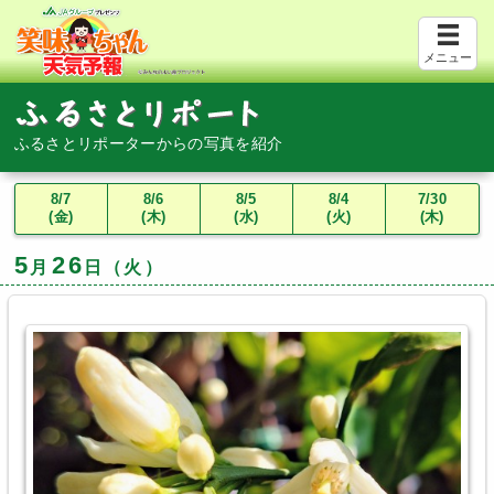
メニュー
ふるさとリポーターからの写真を紹介
8/7
8/6
8/5
8/4
7/30
(金)
(木)
(水)
(火)
(木)
5
26
月
日（火）