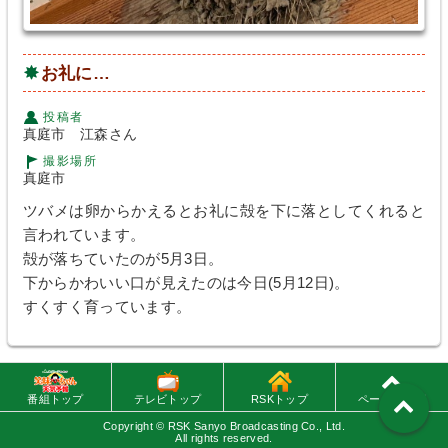
お礼に…
投稿者
真庭市 江森さん
撮影場所
真庭市
ツバメは卵からかえるとお礼に殻を下に落としてくれると
言われています。
殻が落ちていたのが5月3日。
下からかわいい口が見えたのは今日(5月12日)。
すくすく育っています。
番組トップ
テレビトップ
RSKトップ
ページの先頭
Copyright ©
RSK Sanyo Broadcasting Co., Ltd.
All rights reserved.