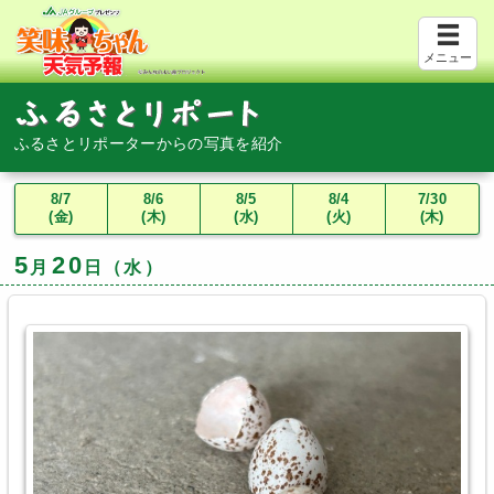
メニュー
ふるさとリポーターからの写真を紹介
8/7
8/6
8/5
8/4
7/30
(金)
(木)
(水)
(火)
(木)
5
20
月
日（水）