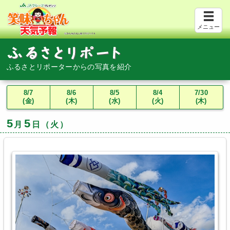
メニュー
ふるさとリポーターからの写真を紹介
8/7
8/6
8/5
8/4
7/30
(金)
(木)
(水)
(火)
(木)
5
5
月
日（火）