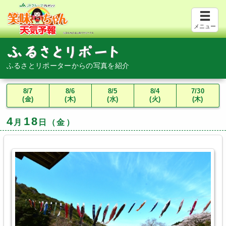
メニュー
ふるさとリポーターからの写真を紹介
8/7
8/6
8/5
8/4
7/30
(金)
(木)
(水)
(火)
(木)
4
18
月
日（金）