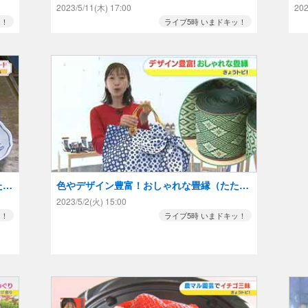
ぎり専門店
イ
2023/5/11(木) 17:00
202
ッ！
ライブ5時 いまドキッ！
た喫
色やデザイン豊富！おしゃれな畳縁（たたみ
べり）、カバン、ご祝儀袋、小銭入れ、アク
2023/5/2(火) 15:00
セサリーなど可能性無限大
ッ！
ライブ5時 いまドキッ！