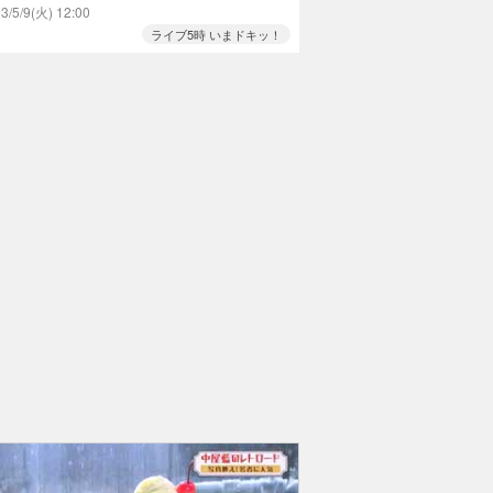
スクリームBEST３
3/5/9(火) 12:00
ライブ5時 いまドキッ！