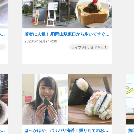
のか
若者に人気！JR岡山駅東口から歩いてすぐ！
創業50年、美人親子が営む【喫茶in】
2023/5/15(月) 14:30
ッ！
ライブ5時 いまドキッ！
盛り
ほっかほか、パリパリ海苔！握りたてのおに
無