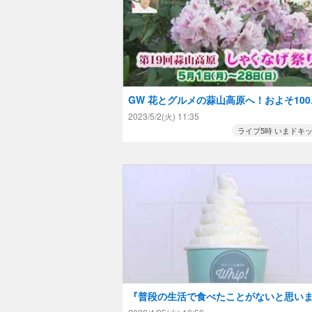
GW 花とグルメの蒜山高原へ！およそ100
類15000株のしゃくなげ咲き始め！
2023/5/2(火) 11:35
ライブ5時 いまドキ
『普段の生活で食べたことがないと思い
す』専門店の食べる生クリームとは！？