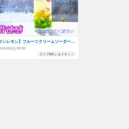
サンレモン】フルーツクリームソーダー目
てで若者の来店増加！？大きなレモンが目
3/4/26(水) 09:00
の老舗喫茶！
ライブ5時 いまドキッ！