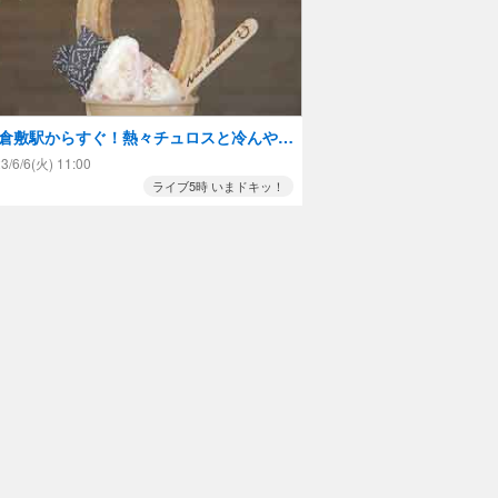
R倉敷駅からすぐ！熱々チュロスと冷んやり
ュロスが楽しめるチュロス専門店！
3/6/6(火) 11:00
ライブ5時 いまドキッ！