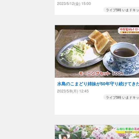
放題のパスタ！？
2023/5/12(金) 15:00
ライブ5時 いまドキ
水島のこまどり姉妹が50年守り続けてき
茶・吉田珈琲店
2023/5/8(月) 12:45
ライブ5時 いまドキ