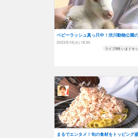
ベビーラッシュ真っ只中！渋川動物公園
わいい赤ちゃんを紹介！
2023/5/16(火) 18:30
ライブ5時 いまドキ
まるでエンタメ！旬の食材をトッピング