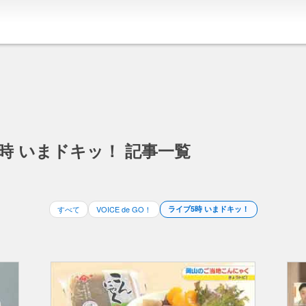
5時 いまドキッ！ 記事一覧
すべて
VOICE de GO！
ライブ5時 いまドキッ！