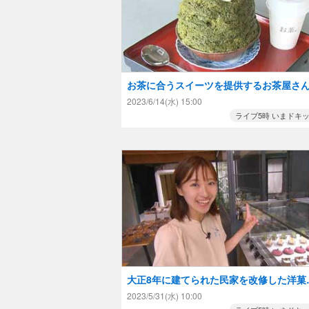
お茶に合うスイーツを提供するお茶屋さ
カフェ
2023/6/14(水) 15:00
ライブ5時 いまドキ
大正8年に建てられた民家を改修した洋菓
店で味わえる『特別感』とは！？
2023/5/31(水) 10:00