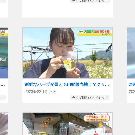
ッ！
ライブ5時 いまドキッ！
クセ
新鮮なハーブが買える自動販売機！？クッキ
本
ーやハーブティーも！
買
2023/5/22(月) 17:30
202
ッ！
ライブ5時 いまドキッ！