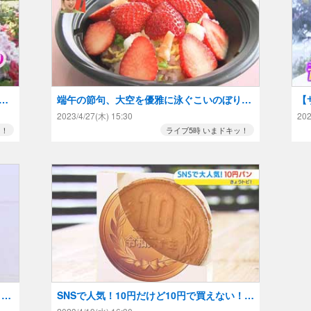
種
端午の節句、大空を優雅に泳ぐこいのぼりを
【
見ながら「いちご寿司」はいかが！？
当
2023/4/27(木) 15:30
202
印
ッ！
ライブ5時 いまドキッ！
ま
SNSで人気！10円だけど10円で買えない！？
そして伸び〜る『10円パン』