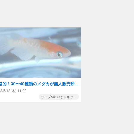
格的！30〜40種類のメダカが無人販売所で
える！特徴のある品種紹介も！
3/5/18(木) 11:00
ライブ5時 いまドキッ！