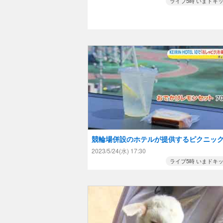
ライブ5時 いまドキ
競輪場併設のホテルが提供するピクニッ
ットで「おしゃピク」を楽しもう！
2023/5/24(水) 17:30
ライブ5時 いまドキ