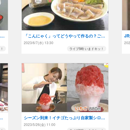
んの
「こんにゃく」ってどうやって作るの？ご当
J
地こんにゃくを求めて和気町へ！
チ
2023/6/7(水) 13:30
202
ッ！
ライブ5時 いまドキッ！
子
シーズン到来！イチゴたっぷり自家製シロッ
プのふわふわかき氷
2023/5/26(金) 11:00