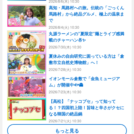
2026/8/6(木) 10:30
高知・馬路村への旅。伝統の「ごっくん
馬路村」から絶品グルメ、極上の温泉ま
で
2026/8/4(火) 10:30
丸源ラーメンの”夏限定”麺とライブ感満
載のチャーハン🍜✨
2026/7/30(木) 10:30
夏休みの自由研究に困っている方は「倉
敷市立自然史博物館」へ！
2026/7/28(火) 10:30
イオンモール倉敷で「金魚ミュージア
ム」が開催中🐟👻
2026/7/23(木) 10:30
【高松】「ナッコプセ」って知って
る！？四国初上陸！旨味と辛さがクセに
なる韓国の絶品鍋
2026/7/21(火) 10:30
もっと見る