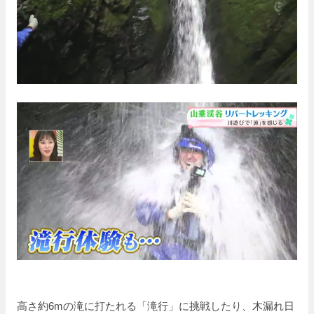
高さ約6mの滝に打たれる「滝行」に挑戦したり、木漏れ日