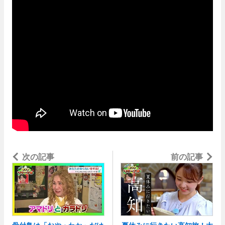
次の記事
リ」から、ローソン「からあ
前の記事
げクン味」まで進化が止まら
ない！
骨付鳥は「おや・わか」だけ
夏休みに行きたい高知旅！太