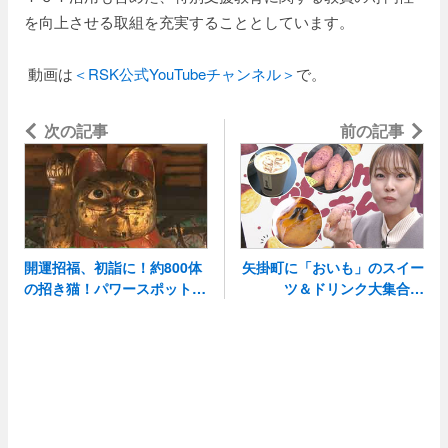
を向上させる取組を充実することとしています。
動画は
＜RSK公式YouTubeチャンネル＞
で。
次の記事
き猫美術館へ
前の記事
開運招福、初詣に！約800体
矢掛町に「おいも」のスイー
の招き猫！パワースポット招
ツ＆ドリンク大集合！
「OIMO-FES おいもがい〜
もん IN YAKAGE」