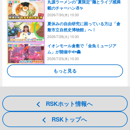
丸源ラーメンの”夏限定”麺とライブ感満
載のチャーハン🍜✨
2026/7/30(木) 10:30
夏休みの自由研究に困っている方は「倉
敷市立自然史博物館」へ！
2026/7/28(火) 10:30
イオンモール倉敷で「金魚ミュージア
ム」が開催中🐟👻
2026/7/23(木) 10:30
もっと見る
RSKホット情報
RSKトップ