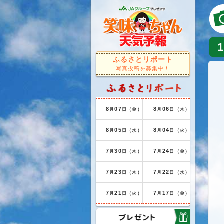
ふるさとリポート
写真投稿を募集中！
8
07
8
06
月
日（金）
月
日（木）
8
05
8
04
月
日（水）
月
日（火）
7
30
7
24
月
日（木）
月
日（金）
7
23
7
22
月
日（木）
月
日（水）
7
21
7
17
月
日（火）
月
日（金）
プレゼント