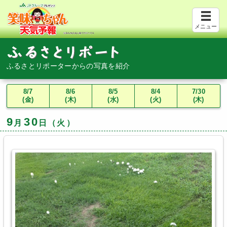
メニュー
ふるさとリポーターからの写真を紹介
8/7
8/6
8/5
8/4
7/30
(金)
(木)
(水)
(火)
(木)
9
30
月
日（火）