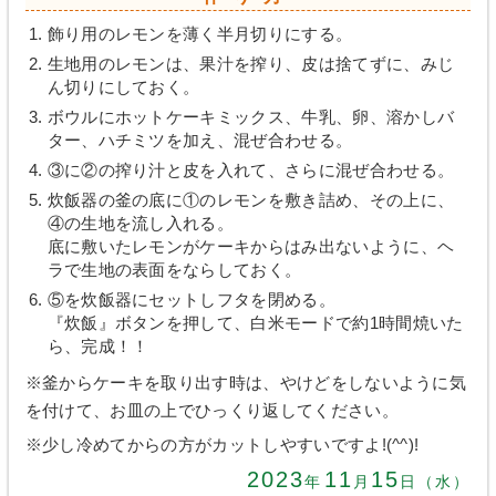
飾り用のレモンを薄く半月切りにする。
生地用のレモンは、果汁を搾り、皮は捨てずに、みじ
ん切りにしておく。
ボウルにホットケーキミックス、牛乳、卵、溶かしバ
ター、ハチミツを加え、混ぜ合わせる。
③に②の搾り汁と皮を入れて、さらに混ぜ合わせる。
炊飯器の釜の底に①のレモンを敷き詰め、その上に、
④の生地を流し入れる。
底に敷いたレモンがケーキからはみ出ないように、ヘ
ラで生地の表面をならしておく。
⑤を炊飯器にセットしフタを閉める。
『炊飯』ボタンを押して、白米モードで約1時間焼いた
ら、完成！！
※釜からケーキを取り出す時は、やけどをしないように気
を付けて、お皿の上でひっくり返してください。
※少し冷めてからの方がカットしやすいですよ!(^^)!
2023
11
15
年
月
日（水）