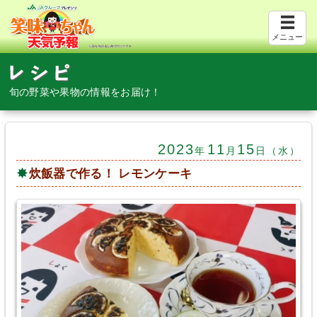
メニュー
旬の野菜や果物の情報をお届け！
2023
11
15
年
月
日（水）
炊飯器で作る！ レモンケーキ