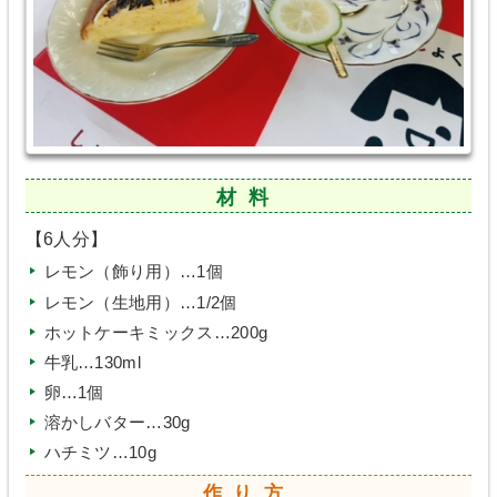
材料
【6人分】
レモン（飾り用）…1個
レモン（生地用）…1/2個
ホットケーキミックス…200g
牛乳…130ml
卵…1個
溶かしバター…30g
ハチミツ…10g
作り方