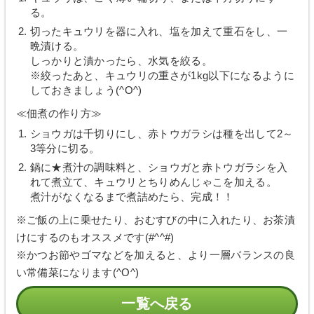
る。
切ったキュウリを器に入れ、塩を加えて重石をし、一
晩漬ける。
しっかりと漬かったら、水気を絞る。
※絞ったあと、キュウリの重さが1kg以下になるように
しておきましょう(^O^)
≪佃煮の作り方≫
ショウガは千切りにし、赤トウガラシは種を出して2～
3等分に切る。
鍋に★煮汁の調味料と、ショウガと赤トウガラシを入
れて煮立て、キュウリとちりめんじゃこを加える。
煮汁がなくなるまで煮詰めたら、完成！！
※ご飯の上に乗せたり、おむすびの中に入れたり、お茶漬
けにするのもオススメです(#^^#)
※かつお節やゴマなどを加えると、より一層バランスの良
い常備菜になります(^O^)
一覧へ戻る