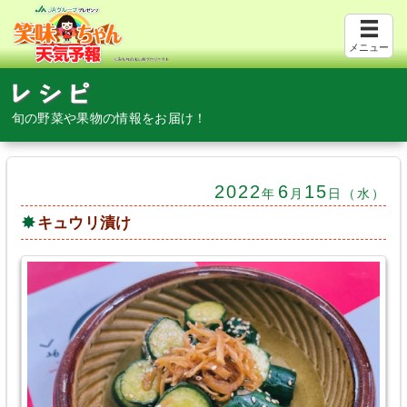
メニュー
旬の野菜や果物の情報をお届け！
2022
6
15
年
月
日（水）
キュウリ漬け