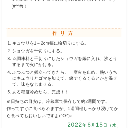
(#^^#)！
作り方
キュウリを1～2cm幅に輪切りにする。
ショウガを千切りにする。
☆調味料と千切りにしたショウガを鍋に入れ、沸とう
するまで火にかける。
ふつふつと煮立ってきたら、一度火を止め、熱いうち
にキュウリとゴマを加えて、箸でくるくるとかき混ぜ
て、味をなじませる。
ある程度冷めたら、完成！！
※日持ちの目安は、冷蔵庫で保存して約2週間です。
作ってすぐに食べられますが、1週間程しっかり浸けてか
ら食べてもおいしいですよ(^O^)♪
2022
6
15
年
月
日（水）