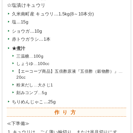
☆塩漬けキュウリ
久米南町産 キュウリ…1.5kg(8～10本分)
塩…15g
ショウガ…10g
赤トウガラシ…1本
★煮汁
三温糖…100g
しょうゆ…100cc
【エーコープ商品】五倍酢原液『五倍酢（穀物酢）』…
20cc
粉末だし…大さじ1
刻みコンブ…5g
ちりめんじゃこ…25g
作り方
≪下準備≫
キュウリは、ごく薄い輪切り、または半月切りにす