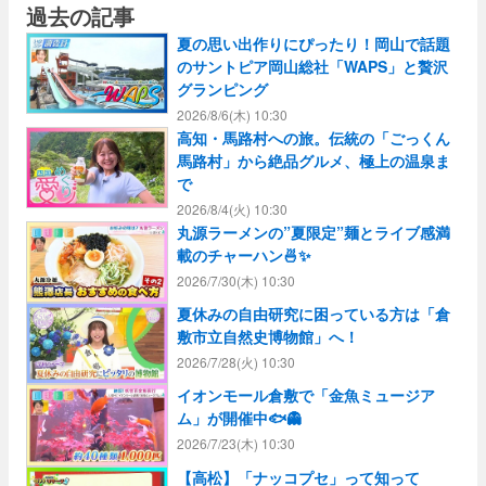
過去の記事
夏の思い出作りにぴったり！岡山で話題
のサントピア岡山総社「WAPS」と贅沢
グランピング
2026/8/6(木) 10:30
高知・馬路村への旅。伝統の「ごっくん
馬路村」から絶品グルメ、極上の温泉ま
で
2026/8/4(火) 10:30
丸源ラーメンの”夏限定”麺とライブ感満
載のチャーハン🍜✨
2026/7/30(木) 10:30
夏休みの自由研究に困っている方は「倉
敷市立自然史博物館」へ！
2026/7/28(火) 10:30
イオンモール倉敷で「金魚ミュージア
ム」が開催中🐟👻
2026/7/23(木) 10:30
【高松】「ナッコプセ」って知って