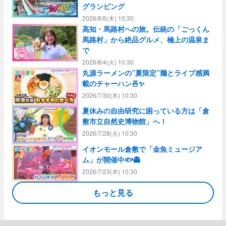
グランピング
2026/8/6(木) 10:30
高知・馬路村への旅。伝統の「ごっくん
馬路村」から絶品グルメ、極上の温泉ま
で
2026/8/4(火) 10:30
丸源ラーメンの”夏限定”麺とライブ感満
載のチャーハン🍜✨
2026/7/30(木) 10:30
夏休みの自由研究に困っている方は「倉
敷市立自然史博物館」へ！
2026/7/28(火) 10:30
イオンモール倉敷で「金魚ミュージア
ム」が開催中🐟👻
2026/7/23(木) 10:30
もっと見る