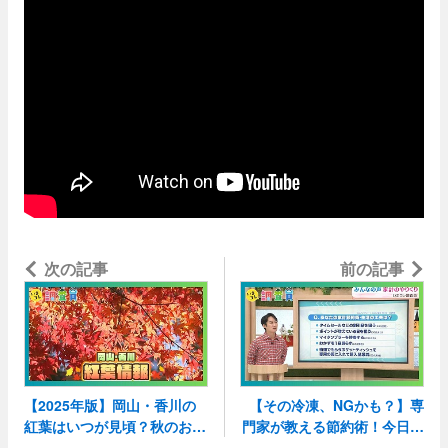
次の記事
かけにおすすめ！定番・絶景
前の記事
紅葉スポット5選
【2025年版】岡山・香川の
【その冷凍、NGかも？】専
紅葉はいつが見頃？秋のお出
門家が教える節約術！今日か
らできる正しい食品冷凍保存