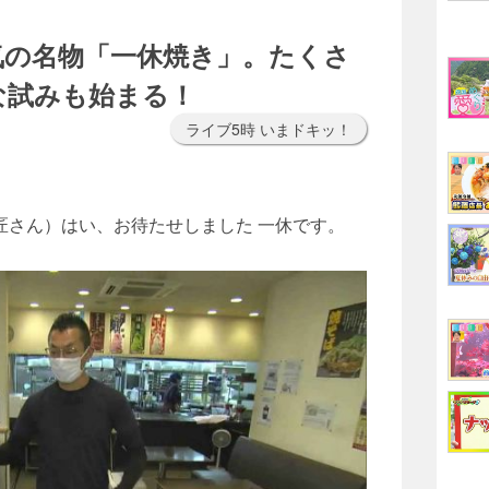
気の名物「一休焼き」。たくさ
な試みも始まる！
ライブ5時 いまドキッ！
原匠さん）はい、お待たせしました 一休です。