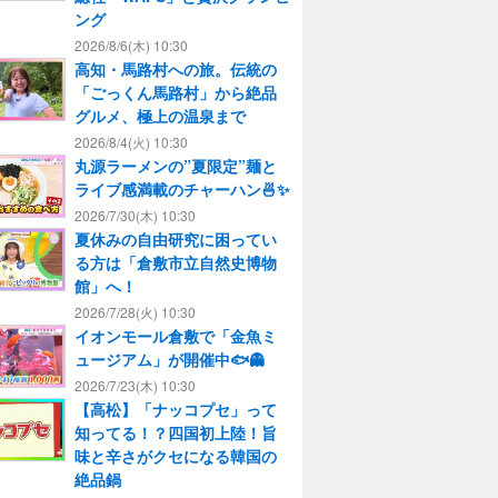
ング
2026/8/6(木) 10:30
高知・馬路村への旅。伝統の
「ごっくん馬路村」から絶品
グルメ、極上の温泉まで
2026/8/4(火) 10:30
丸源ラーメンの”夏限定”麺と
ライブ感満載のチャーハン🍜✨
2026/7/30(木) 10:30
夏休みの自由研究に困ってい
る方は「倉敷市立自然史博物
館」へ！
2026/7/28(火) 10:30
イオンモール倉敷で「金魚ミ
ュージアム」が開催中🐟👻
2026/7/23(木) 10:30
【高松】「ナッコプセ」って
知ってる！？四国初上陸！旨
味と辛さがクセになる韓国の
絶品鍋