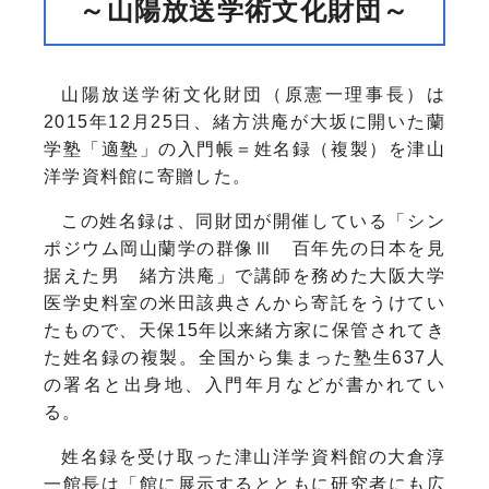
～山陽放送学術文化財団～
山陽放送学術文化財団（原憲一理事長）は
2015年12月25日、緒方洪庵が大坂に開いた蘭
学塾「適塾」の入門帳＝姓名録（複製）を津山
洋学資料館に寄贈した。
この姓名録は、同財団が開催している「シン
ポジウム岡山蘭学の群像Ⅲ 百年先の日本を見
据えた男 緒方洪庵」で講師を務めた大阪大学
医学史料室の米田該典さんから寄託をうけてい
たもので、天保15年以来緒方家に保管されてき
た姓名録の複製。全国から集まった塾生637人
の署名と出身地、入門年月などが書かれてい
る。
姓名録を受け取った津山洋学資料館の大倉淳
一館長は「館に展示するとともに研究者にも広