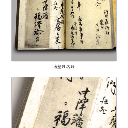
適塾姓名録