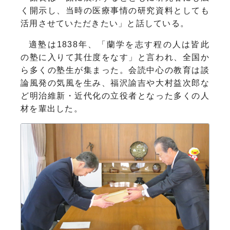
く開示し、当時の医療事情の研究資料としても
活用させていただきたい」と話している。
適塾は1838年、「蘭学を志す程の人は皆此
の塾に入りて其仕度をなす」と言われ、全国か
ら多くの塾生が集まった。会読中心の教育は談
論風発の気風を生み、福沢諭吉や大村益次郎な
ど明治維新・近代化の立役者となった多くの人
材を輩出した。