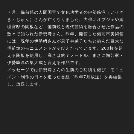
７月、備前焼の人間国宝で文化功労者の伊勢﨑淳（いせざ
き・じゅん）さんが亡くなりました。力強いオブジェや総
理官邸の陶板など、備前焼と現代芸術を融合させた作品の
数々で知られた伊勢﨑さん。昨年、開館した備前市美術館
には、晩年の伊勢﨑さんが息子や弟子たちと挑んだ巨大な
備前焼のモニュメントがそびえたっています。200枚を超
える陶板を使用し、高さは約７メートル、まさに陶芸家・
伊勢﨑淳の集大成と言える作品です。
メッセージでは伊勢﨑さんの生前のご功績を偲び、モニュ
メント制作の日々を追った番組（昨年7月放送）を再編集
し、放送します。