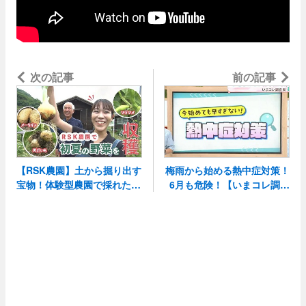
次の記事
野菜収穫＆絶品BBQ！
前の記事
【RSK農園】土から掘り出す
梅雨から始める熱中症対策！
宝物！体験型農園で採れたて
6月も危険！【いまコレ調査
員】