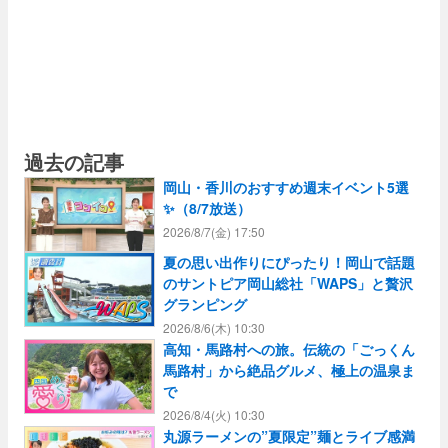
過去の記事
岡山・香川のおすすめ週末イベント5選
✨（8/7放送）
2026/8/7(金) 17:50
夏の思い出作りにぴったり！岡山で話題
のサントピア岡山総社「WAPS」と贅沢
グランピング
2026/8/6(木) 10:30
高知・馬路村への旅。伝統の「ごっくん
馬路村」から絶品グルメ、極上の温泉ま
で
2026/8/4(火) 10:30
丸源ラーメンの”夏限定”麺とライブ感満