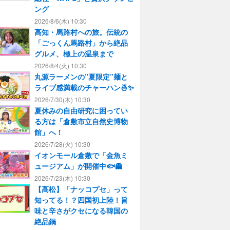
ング
2026/8/6(木) 10:30
高知・馬路村への旅。伝統の
「ごっくん馬路村」から絶品
グルメ、極上の温泉まで
2026/8/4(火) 10:30
丸源ラーメンの”夏限定”麺と
ライブ感満載のチャーハン🍜✨
2026/7/30(木) 10:30
夏休みの自由研究に困ってい
る方は「倉敷市立自然史博物
館」へ！
2026/7/28(火) 10:30
イオンモール倉敷で「金魚ミ
ュージアム」が開催中🐟👻
2026/7/23(木) 10:30
【高松】「ナッコプセ」って
知ってる！？四国初上陸！旨
味と辛さがクセになる韓国の
絶品鍋