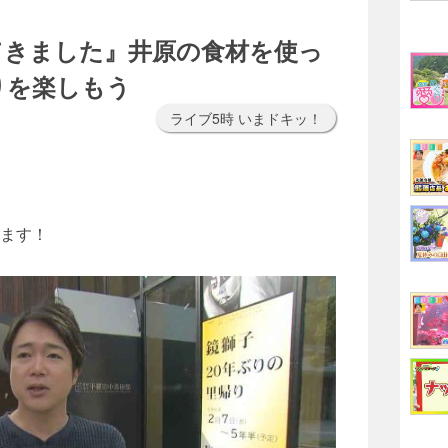
てきました』井原の食材を使っ
りを楽しもう
ライブ5時 いまドキッ！
ます！