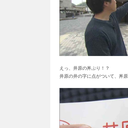
えっ、井原の丼ぶり！？
井原の井の字に点がついて、丼原