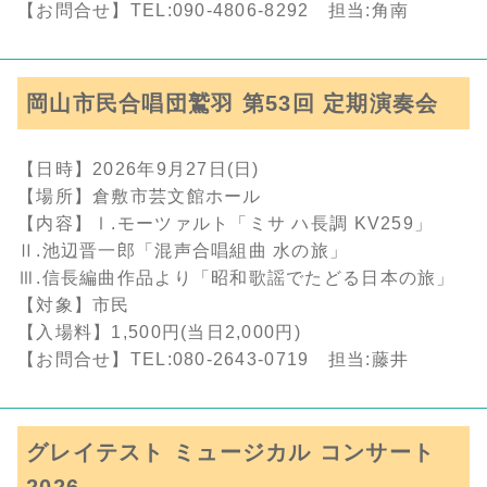
【お問合せ】TEL:090-4806-8292 担当:角南
岡山市民合唱団鷲羽 第53回 定期演奏会
【日時】2026年9月27日(日)
【場所】倉敷市芸文館ホール
【内容】Ⅰ.モーツァルト「ミサ ハ長調 KV259」
Ⅱ.池辺晋一郎「混声合唱組曲 水の旅」
Ⅲ.信長編曲作品より「昭和歌謡でたどる日本の旅」
【対象】市民
【入場料】1,500円(当日2,000円)
【お問合せ】TEL:080-2643-0719 担当:藤井
グレイテスト ミュージカル コンサート