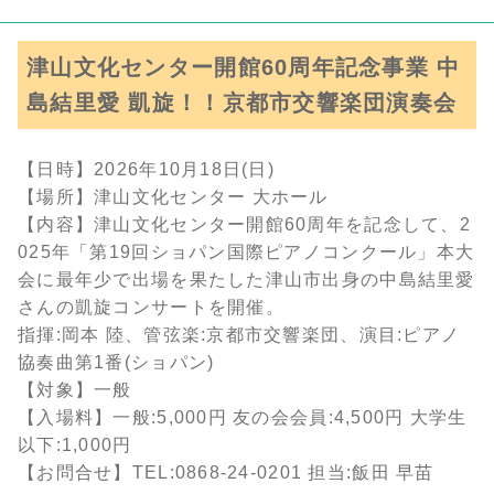
津山文化センター開館60周年記念事業 中
島結里愛 凱旋！！京都市交響楽団演奏会
【日時】2026年10月18日(日)
【場所】津山文化センター 大ホール
【内容】津山文化センター開館60周年を記念して、2
025年「第19回ショパン国際ピアノコンクール」本大
会に最年少で出場を果たした津山市出身の中島結里愛
さんの凱旋コンサートを開催。
指揮:岡本 陸、管弦楽:京都市交響楽団、演目:ピアノ
協奏曲第1番(ショパン)
【対象】一般
【入場料】一般:5,000円 友の会会員:4,500円 大学生
以下:1,000円
【お問合せ】TEL:0868-24-0201 担当:飯田 早苗