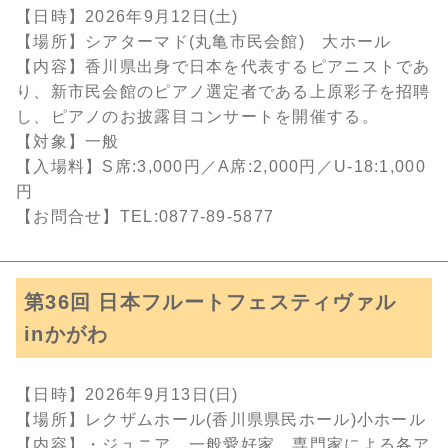
【日時】2026年9月12日(土)
【場所】シアターマド(丸亀市民会館) 大ホール
【内容】香川県出身で日本を代表するピアニストであ
り、新市民会館のピアノ選定者である上原彩子を招聘
し、ピアノのお披露目コンサートを開催する。
【対象】一般
【入場料】S席:3,000円／A席:2,000円／U-18:1,000
円
【お問合せ】TEL:0877-89-5877
第36回 日本フルートフェスティヴァル
inかがわ
【日時】2026年9月13日(日)
【場所】レクザムホール(香川県県民ホール)小ホール
【内容】・ジュニア、一般愛好家、専門家による各ア