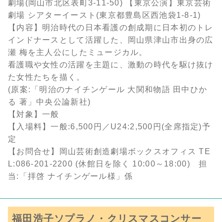
劇場(岡山市北区表町3-11-50) 【東京公演】東京芸術
劇場 シアターイースト(東京都豊島区西池袋1-8-1)
【内容】明治時代の日本看護の創成期に日本初のトレ
インドナースとして活躍した、岡山県津山市出身の広
瀬 梅を主人公にしたミュージカル。
看護職や女性の活躍を主題に、激動の時代を駆け抜け
た女性たちを描く。
(原案:「明治のナイチンゲール 大関和物語 田中ひか
る 著」中央公論新社)
【対象】一般
【入場料】一般:6,500円／U24:2,500円(全席指定)予
定
【お問合せ】岡山芸術創造劇場ボックスオフィス TE
L:086-201-2200 (休館日を除く 10:00～18:00) 担
当:「拝啓 ナイチンゲール様」係
福田浩子ソプラノ・クリスマスコンサー