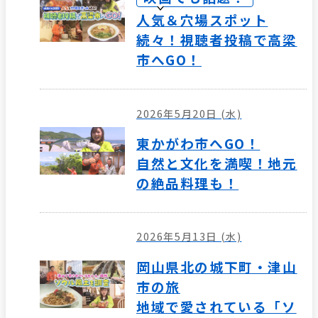
人気＆穴場スポット
続々！視聴者投稿で高梁
市へGO！
2026年5月20日 (水)
東かがわ市へGO！
自然と文化を満喫！地元
の絶品料理も！
2026年5月13日 (水)
岡山県北の城下町・津山
市の旅
地域で愛されている「ソ