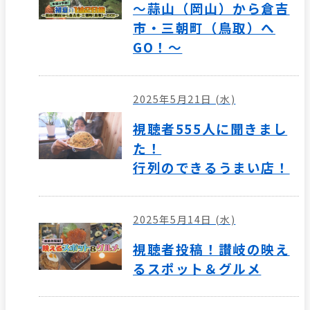
～蒜山（岡山）から倉吉
市・三朝町（鳥取）へ
GO！～
2025年5月21日 (水)
視聴者555人に聞きまし
た！
行列のできるうまい店！
2025年5月14日 (水)
視聴者投稿！讃岐の映え
るスポット＆グルメ