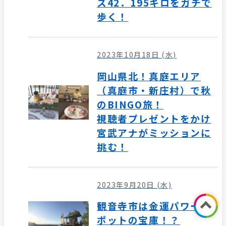
ス42．195キロをガチで
歩く！
2023年10月18日 (水)
岡山県北！真庭エリア
（真庭市・新庄村）で秋
のBINGO旅！
視聴者プレゼントをかけ
宮武アナがミッションに
挑む！
2023年9月20日 (水)
観音寺市は金運パワース
ポットの宝庫！？