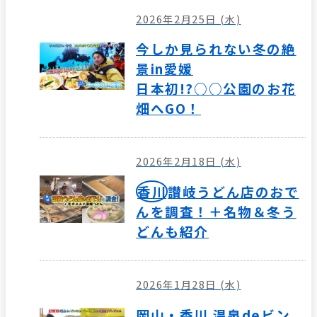
2026年2月25日 (水)
今しか見られない冬の絶
景in愛媛
日本初!?○○公園のお花
畑へGO！
2026年2月18日 (水)
香川
讃岐うどん店のおで
んを調査！＋名物＆冬う
どんも紹介
2026年1月28日 (水)
岡山・香川 温泉deビン