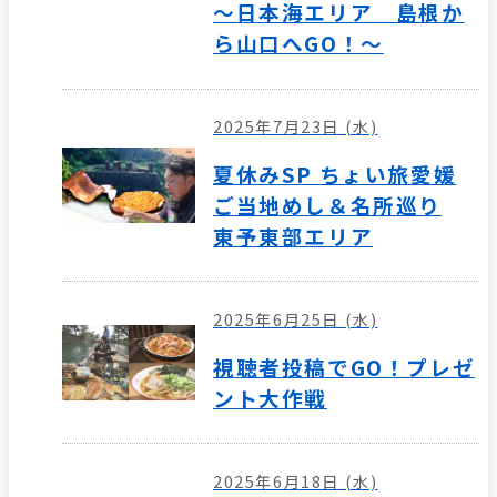
～日本海エリア 島根か
ら山口へGO！～
2025年7月23日 (水)
夏休みSP ちょい旅愛媛
ご当地めし＆名所巡り
東予東部エリア
2025年6月25日 (水)
視聴者投稿でGO！プレゼ
ント大作戦
2025年6月18日 (水)