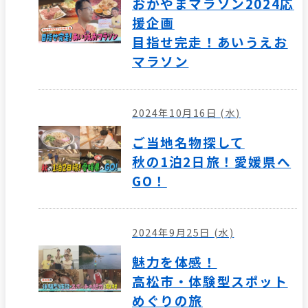
おかやまマラソン2024応
援企画
目指せ完走！あいうえお
マラソン
2024年10月16日 (水)
ご当地名物探して
秋の1泊2日旅！愛媛県へ
GO！
2024年9月25日 (水)
魅力を体感！
高松市・体験型スポット
めぐりの旅