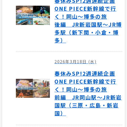
春休みSP!2週連続企画
ONE PIECE新幹線で行
く！岡山～博多の旅
後編 JR新岩国駅～JR博
多駅（新下関・小倉・博
多）
2026年3月18日 (水)
春休みSP!2週連続企画
ONE PIECE新幹線で行
く！岡山～博多の旅
前編 JR岡山駅～JR新岩
国駅（三原・広島・新岩
国）