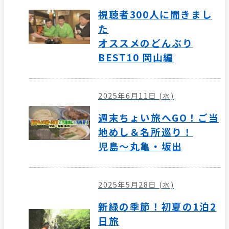
視聴者300人に聞きまし
た
オススメのどんぶり
BEST10 岡山編
2025年6月11日 (水)
週末ちょい旅へGO！ご当
地めし＆名所巡り！
児島～丸亀・坂出
2025年5月28日 (水)
新緑の季節！初夏の1泊2
日旅