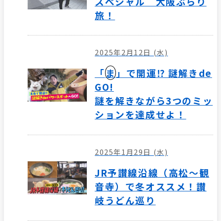
スぺシャル 大阪ぶらり
旅！
2025年2月12日 (水)
「
ま
」で開運⁉ 謎解きde
GO!
謎を解きながら3つのミッ
ションを達成せよ！
2025年1月29日 (水)
JR予讃線沿線（高松～観
音寺）で冬オススメ！讃
岐うどん巡り