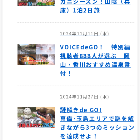
カニシーズン！山陰（兵
庫）1泊2日旅
2024年12月11日 (水)
VOICEdeGO！ 特別編
視聴者888人が選ぶ 岡
山・香川おすすめ温泉番
付！
2024年11月27日 (水)
謎解きde GO!
真備･玉島エリアで謎を解
きながら3つのミッション
を達成せよ！