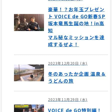
豪華！？お年玉プレゼン
ト VOICE de GO新春SP
坂本竜馬生誕の地！in高
知
マル秘なミッションを達
成するぜよ！
2023年12月20日 (水)
冬のあったか企画 温泉＆
うどんの旅
2023年11月29日 (水)
VOICE de GO特別編！