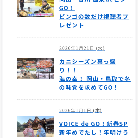
GO！
ビンゴの数だけ視聴者プ
レゼント
2026年1月21日 (水)
カニシーズン真っ盛
り！！
海の幸！ 岡山・鳥取で冬
の味覚を求めてGO！
2026年1月1日 (木)
VOICE de GO！新春SP
新年めでたし！年明けう