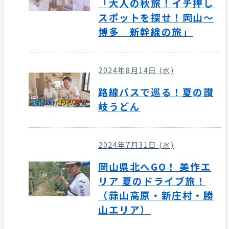
「大人の秋旅！イチ押し
スポットを探せ！岡山～
博多 新幹線の旅」
2024年8月14日 (水)
路線バスで巡る！夏の讃
岐うどん
2024年7月31日 (水)
岡山県北へGO！ 美作エ
リア 夏のドライブ旅！
（蒜山高原・新庄村・勝
山エリア）