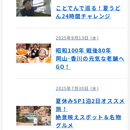
ことでんで巡る！夏うど
ん24時間チャレンジ
2025年8月13日 (水)
昭和100年 戦後80年
岡山･香川の元気な老舗へ
GO！
2025年7月30日 (水)
夏休みSP1泊2日オススメ
旅！
絶景映えスポット＆名物
グルメ