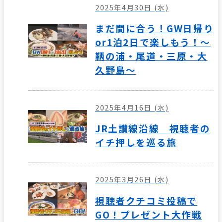
2025年4月30日 (水)
まだ間に合う！GW日帰り
or1泊2日で楽しもう！～
鞆の浦・尾道・三原・大
久野島～
2025年4月16日 (水)
JR土讃線沿線 視聴者の
イチ押しを巡る旅
2025年3月26日 (水)
視聴者クチコミ投稿で
GO！プレゼント大作戦