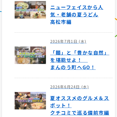
ニューフェイスから人
気・老舗の夏うどん
高松市編
2026年7月1日 (水)
「麺」と「豊かな自然」
を堪能せよ！
まんのう町へGO！
2026年6月24日 (水)
夏オススメのグルメ＆ス
ポット！
クチコミで巡る備前市編