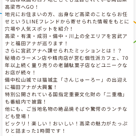
高梁市へGO！
地元にお住まいの方、出身など高梁のことならお任
せというLINEフレンドから寄せられた情報をもとに
穴場や人気スポットを紹介！
高梁・有漢・成羽・備中・川上の全エリアを宮武ア
ナと福田アナが巡ります！
さらに宮武アナへ課せられたミッションとは！？
秘境のラーメン店や精肉店が営む個性派カフェ、70
年以上続く量り売りの老舗駄菓子店などユニークな
お店が続々！
備中松山城では猫城主「さんじゅーろー」の出迎え
に福田アナが大興奮！
特別公開されている国指定重要文化財の「二重櫓」
も番組内で披露！
他にも、ご当地名物の絶品焼そばや驚愕のランチな
ども登場！
ビックリ！楽しい！おいしい！高梁の魅力がたっぷ
りと詰まった1時間です！