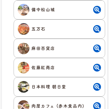
備中松山城
五万石
麻田百貨店
佐藤紅商店
日本料理 朝日堂
肉屋カフェ (赤木食品内)