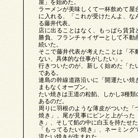
屋」を始めた。
ラーメンが美味しくて一杯飲めて屋
に入れる、「これが受けたんよ、な
る藤井代表。
店に出ることはなく、もっぱら賃貸
勝負、フランチャイザーとして不動
続いた。
そこで藤井代表が考えたことは「不
ない、具体的な仕事がしたい」。
行きついたのが、新しく始めた「た
である。
連島の幹線道路沿いに「開運たい焼
まもなくオープン。
たい焼きは王道の粒餡、しかし3種類
あるのだ。
周りに羽根のような薄皮がついた「
焼き」、尾が見事にピンと上がった
き」、そして餡の中に白玉を持たせた
「もってるたい焼き」、ネーミング
流たい焼きが生まれた。