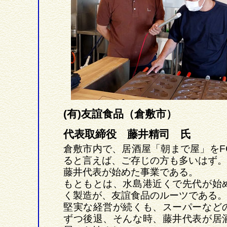
(有)友誼食品（倉敷市）
代表取締役 藤井精司 氏
倉敷市内で、居酒屋「朝まで屋」をF
ると言えば、ご存じの方も多いはず。
藤井代表が始めた事業である。
もともとは、水島港近くで先代が始
く製造が、友誼食品のルーツである。
堅実な経営が続くも、スーパーなど
ずつ後退、そんな時、藤井代表が居