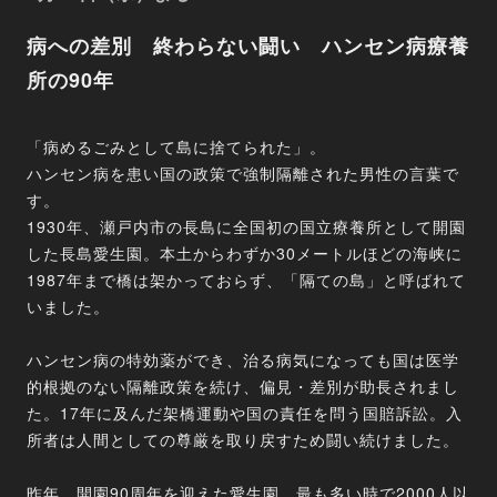
病への差別 終わらない闘い ハンセン病療養
所の90年
「病めるごみとして島に捨てられた」。
ハンセン病を患い国の政策で強制隔離された男性の言葉で
す。
1930年、瀬戸内市の長島に全国初の国立療養所として開園
した長島愛生園。本土からわずか30メートルほどの海峡に
1987年まで橋は架かっておらず、「隔ての島」と呼ばれて
いました。
ハンセン病の特効薬ができ、治る病気になっても国は医学
的根拠のない隔離政策を続け、偏見・差別が助長されまし
た。17年に及んだ架橋運動や国の責任を問う国賠訴訟。入
所者は人間としての尊厳を取り戻すため闘い続けました。
昨年、開園90周年を迎えた愛生園。最も多い時で2000人以