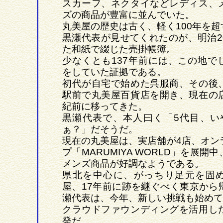
スカーフ、ネクタイなどレディス、
ズの商品が豊富に並んでいた。
丸美屋の歴史は古く、軽く100年を
黒瀬代表が見せてくれたのが、明治2
た和紙で綴じた売掛帳簿。
少なくとも137年前には、この地で
をしていた証拠である。
初代が自宅で始めた呉服商、その後
駅前で丸美屋百貨店を開き、現在の
紀前に移ってきた。
黒瀬代表で、本人曰く「5代目、い
ぁ？」だそうだ。
現在の丸美屋は、実店舗が4店、オン
プ「MARUMIYA WORLD」を展開
メンズ商品が好調なようである。
県北を中心に、がっちり足元を固
屋、17年前に跡を継ぐべく東京から
瀬代表は、今年、新しい挑戦も始めて
クラウドファウンディングを活用し
発だ。