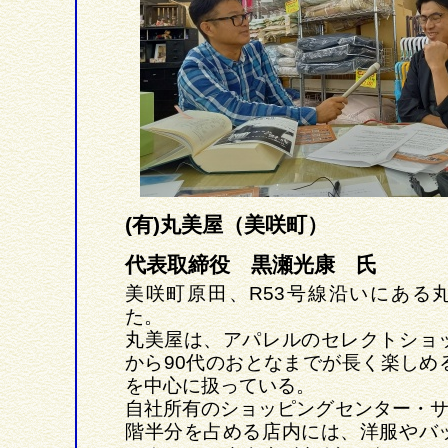
(有)丸美屋（美咲町）
代表取締役 黒瀬光康 氏
美咲町原田、R53号線沿いにある
た。
丸美屋は、アパレルのセレクトショ
から90代のおとなまでが長く楽しめ
を中心に扱っている。
自社所有のショッピングセンター・サ
階半分を占める店内には、洋服やバ