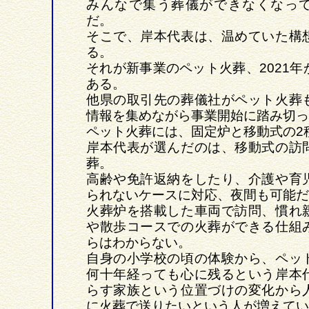
みんなで集う葬儀ができなくなっ
だ。
そこで、岸本代表は、温めていた構
る。
それが新事業のペット火葬、2021年
ある。
他県の取引先の葬儀社がペット火葬
情報を集めながら事業開始に踏み切っ
ペット火葬には、固定炉と移動式の2
岸本代表が選んだのは、移動式の訪
葬。
高齢や免許返納をしたり、介護や育
られないケースに対応、夜間も可能だ
火葬炉を搭載した車両で訪問、慣れ
や散歩コースでの火葬ができる仕組
らはわからない。
自身の小学校の頃の体験から、ペッ
何十年経っても心に残るという岸本
らす家族という位置づけの変化から
に火葬で送りたいという人が増えてい