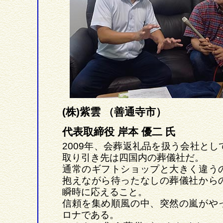
(株)紫雲 （善通寺市）
代表取締役 岸本 優二 氏
2009年、会葬返礼品を扱う会社とし
取り引き先は四国内の葬儀社だ。
通常のギフトショップと大きく違う
抱えながら待ったなしの葬儀社から
瞬時に応えること。
信頼を集め順風の中、突然の嵐がや
ロナである。