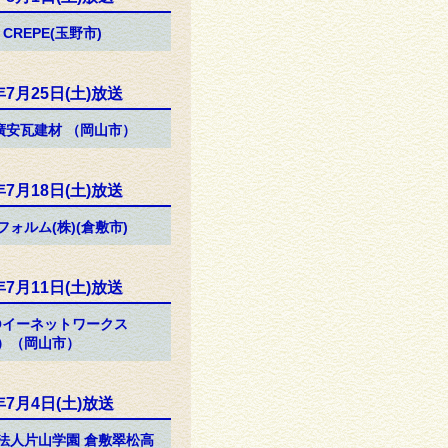
 CREPE(玉野市)
年7月25日(土)放送
)廣安瓦建材 （岡山市）
年7月18日(土)放送
フォルム(株)(倉敷市)
年7月11日(土)放送
Oイーネットワークス
）（岡山市）
年7月4日(土)放送
法人片山学園 倉敷翠松高