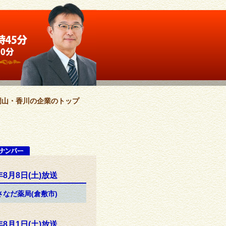
岡山・香川の企業のトップ
年8月8日(土)放送
)さなだ薬局(倉敷市)
年8月1日(土)放送