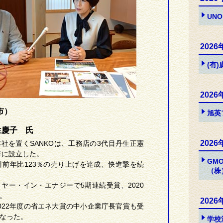
UNO
2026
(有
2026
市）
旭英
生慶子 氏
2026
社を置くSANKOは、工務店の3代目丹生正憲
年に設立した。
GM
対前年比123％の売り上げを達成、快進撃を続
（株
ヤー・イン・エナジーで5期連続受賞、2020
。
2026
022年度の省エネ大賞の中小企業庁長官賞も受
なった。
学校