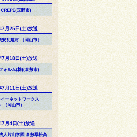
 CREPE(玉野市)
年7月25日(土)放送
)廣安瓦建材 （岡山市）
年7月18日(土)放送
フォルム(株)(倉敷市)
年7月11日(土)放送
Oイーネットワークス
）（岡山市）
年7月4日(土)放送
法人片山学園 倉敷翠松高