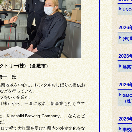
UNO
2026
(有
2026
クトリー(株) （倉敷市）
旭英
惣一 氏
2026
県南地域を中心に、レンタルおしぼりの提供お
などを行っている。
GM
プをいく企業だ。
（株
ル（株）から、一倉に改名、新事業も打ち立て
urashiki Brewing Company」、なんとビ
2026
だ。
コロナ禍で大打撃を受けた県内の外食文化をな
学校