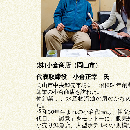
(株)小倉商店（岡山市）
代表取締役 小倉正幸 氏
岡山市中央卸売市場に、昭和54年創
卸業の小倉商店を訪ねた。
仲卸業は、水産物流通の扇のかな
だ。
昭和30年生まれの小倉代表は、祖父
代目、「誠意」をモットーに、販売
小売り鮮魚店、大型ホテルや小規模