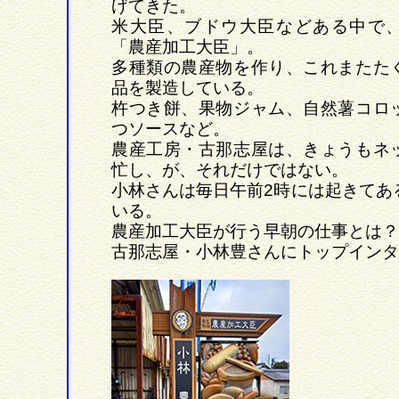
げてきた。
米大臣、ブドウ大臣などある中で
「農産加工大臣」。
多種類の農産物を作り、これまたた
品を製造している。
杵つき餅、果物ジャム、自然薯コロ
つソースなど。
農産工房・古那志屋は、きょうもネ
忙し、が、それだけではない。
小林さんは毎日午前2時には起きてあ
いる。
農産加工大臣が行う早朝の仕事とは？
古那志屋・小林豊さんにトップインタ