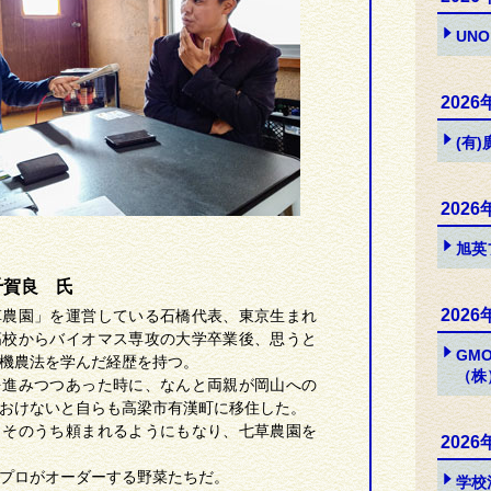
UNO
2026
(有
2026
旭英
千賀良 氏
2026
草農園」を運営している石橋代表、東京生まれ
高校からバイオマス専攻の大学卒業後、思うと
GM
機農法を学んだ経歴を持つ。
（株
を進みつつあった時に、なんと両親が岡山への
おけないと自らも高梁市有漢町に移住した。
、そのうち頼まれるようにもなり、七草農園を
2026
プロがオーダーする野菜たちだ。
学校