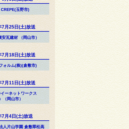
 CREPE(玉野市)
年7月25日(土)放送
)廣安瓦建材 （岡山市）
年7月18日(土)放送
フォルム(株)(倉敷市)
年7月11日(土)放送
Oイーネットワークス
）（岡山市）
年7月4日(土)放送
法人片山学園 倉敷翠松高