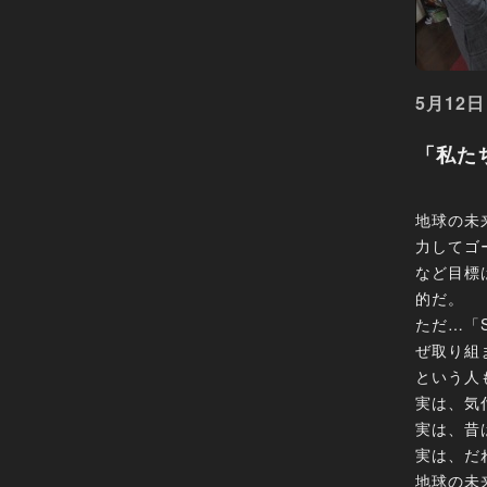
5月12日
「私た
地球の未
力してゴ
など目標
的だ。
ただ…「
ぜ取り組
という人
実は、気
実は、昔
実は、だ
地球の未