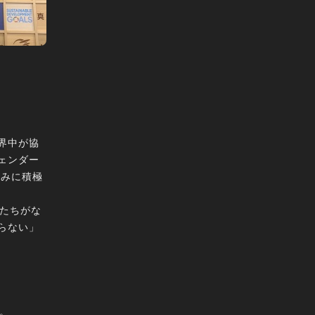
世界中が協
ェンダー
組みに積極
分たちがな
らない」
。