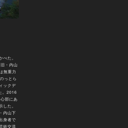
かべた。
る旧・内山
は無重力
をのっとら
ィックデ
。2016
中心部にあ
示した。
・内山下
出身者で
山芸術交流