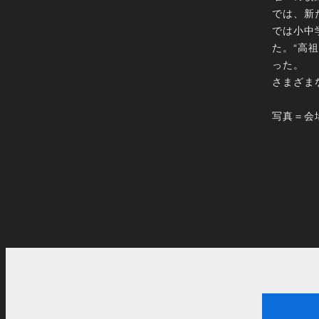
では、新
では小中
た。“高
った。
さまざま
写真＝会