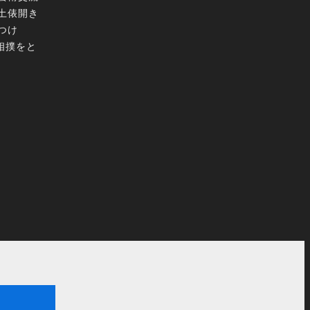
土俵開き
つけ
相撲をと