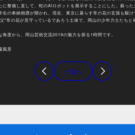
たに整備し直して、蛇のAIロボットを展示することにした。蘇った
学生の奉納相撲が開かれ、現在、東京に暮らす常の花の玄孫も駆け
祖父"常の花が見守っているであろう土俵で、岡山の少年力士たちと
な角度から、岡山芸術交流2019の魅力を探る1時間です。
場風景
一覧へ