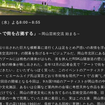
（水）よる8:00～8:55
トで街を占拠する」
～岡山芸術交流 始まる～
貼り出された巨大な横断幕に道行く人は足をとめ戸惑いの表情を浮
術交流2019」の開幕を告げるキービジュアルだ。岡山市北区にあ
のプールには桃色の液体がはられ、道を挟んだRSK山陽放送の壁に
う蛙の映像が映し出された。去年12月の記者会見で「アートで街
だきたい」といたずらっぽく笑った、このイベントのアーティステ
ー・ピエールユイグ氏は宣言どおり市街地を現代アートで“占拠"した
2回目の開催となる今回は、9カ国18組のアーティストが岡山市の
や文化施設、あるいは公園など屋内外の会場に奇想天外な作品を展
だけでなく、岡山の歴史文化に光を当てるのも芸術交流の特徴。旧
校庭の一角で荒廃していた土俵に着目した。実はこの土俵、岡山県
綱・常の花(1896-1960)が、母校である同校に寄贈したもの。岡