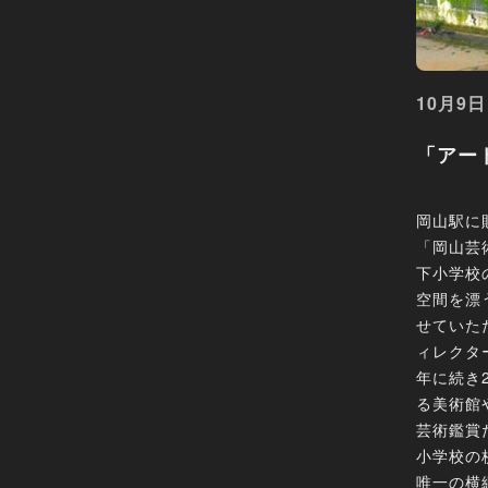
10月9日
「アー
岡山駅に
「岡山芸
下小学校
空間を漂
せていた
ィレクタ
年に続き
る美術館
芸術鑑賞
小学校の
唯一の横