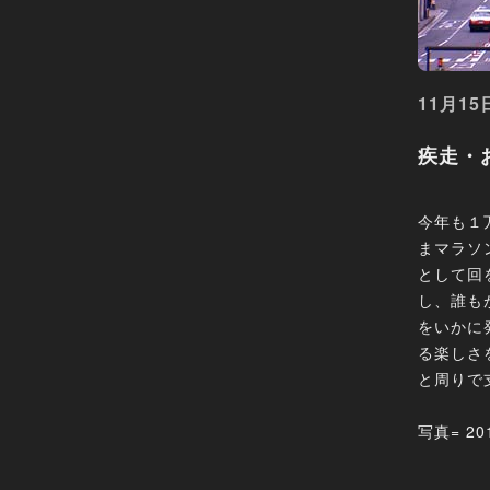
11月15
疾走・
今年も１
まマラソ
として回
し、誰も
をいかに
る楽しさ
と周りで
写真= 2