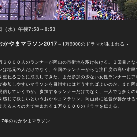
日（水）午後7:58～8:53
おかやまマラソン2017
～1万6000のドラマが生まれる～
万６０００人のランナーが岡山の市街地を駆け抜ける。３回目とな
ンは地元の人だけでなく、全国のランナーからも注目度の高い市民
を重ねるごとに成長してきた。まだ参加の少ない女性ランナーにア
が参加しやすいマラソンを目指すにはどうすればよいのか、また岡
発信していくのか。参加するランナーだけでなく、一人でも多くの
を感じて欲しいというおかやまマラソン。岡山路に足音が響かせる
支える人々の力で生まれる１万６０００のドラマを伝える。
017年のおかやまマラソン