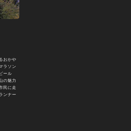
るおかや
マラソン
ピール
山の魅力
市民に走
ランナー