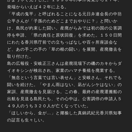
発端からいえば４２年に上る。
「平成の鬼平」と呼ばれることになる元日弁連会長の中坊
公平さんが「子孫のためどこまでおやりに？」と問いか
け、島民が約束した闘い。産廃がらみでは初の国の公害調
停を申請、「県の責任と原状回復」を求めた。１５０日間
にわたる香川県庁前での立ちっぱなしや百ヶ所座談会な
ど、あの手この手の「草の根の闘い」を展開、産廃撤去を
取り付けた。
島の広報役・安岐正三さんは産廃現場下の磯のカキからダ
イオキシンが検出され、家業のハマチ養殖を廃業する。
「無念という言葉では言い表せん」と安岐さん。それでも
闘いを続けた。「やまん雨はない、凪がんシケはない」の
家訓、産廃撤去を見届ける。この春、最終の産廃運搬船の
出航を見送る島民たち、その心中は。公害調停の申請人５
４９人のうち３２０人が亡くなっていた。
「ほしいから、金が…」と揶揄した真鍋武紀元香川県知事
の証言も生々しい。