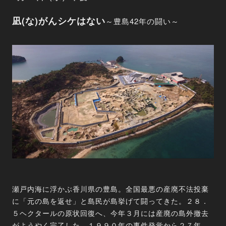
凪(な)がんシケはない
～豊島42年の闘い～
瀬戸内海に浮かぶ香川県の豊島。全国最悪の産廃不法投棄
に「元の島を返せ」と島民が島挙げて闘ってきた。２８．
５ヘクタールの原状回復へ、今年３月には産廃の島外撤去
がようやく完了した。１９９０年の事件発覚から２７年、