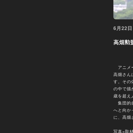
6月22日
高畑勲
アニメー
高畑さん
す。その
の中で描
歳を超え
集団的自
へと向か
に、高畑
写真=取