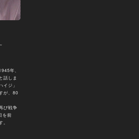
～
945年、
と話しま
ハイジ」
すが、80
再び戦争
日を前
す。