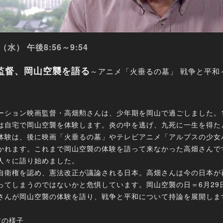
（水） 午後8:56～9:54
監督、岡山空襲を語る
～アニメ「火垂るの墓」 戦争と平和
ション映画監督・高畑勲さんは、少年期を岡山で過ごしました。1
は自宅で岡山空襲を体験します。炎の中を逃げ、九死に一生を得た
体験は、後に映画「火垂るの墓」やテレビアニメ「アルプスの少女
かれます。これまで岡山空襲の体験を語って来なかった高畑さんで
人々に語り始めました。
衛権を認め、憲法改正が議論される日本。高畑さんは今の日本が
ってしまうのではないかと危惧しています。岡山空襲の日＝6月29
さんが岡山空襲の体験を語り、戦争と平和について持論を展開しま
材の様子