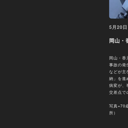
5月20日
岡山・
岡山・香
事故の発
などが主
納」を進
病変が、
交差点で
写真=7
所）