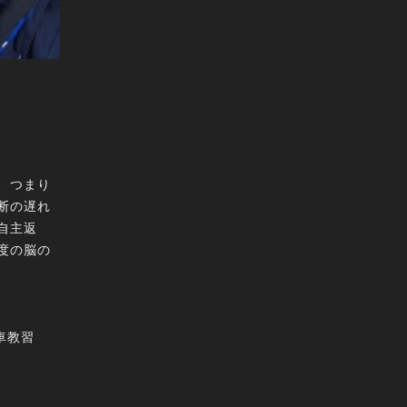
、つまり
断の遅れ
自主返
度の脳の
車教習