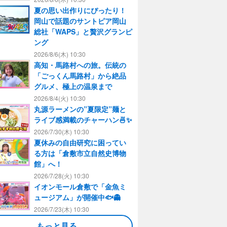
夏の思い出作りにぴったり！
岡山で話題のサントピア岡山
総社「WAPS」と贅沢グランピ
ング
2026/8/6(木) 10:30
高知・馬路村への旅。伝統の
「ごっくん馬路村」から絶品
グルメ、極上の温泉まで
2026/8/4(火) 10:30
丸源ラーメンの”夏限定”麺と
ライブ感満載のチャーハン🍜✨
2026/7/30(木) 10:30
夏休みの自由研究に困ってい
る方は「倉敷市立自然史博物
館」へ！
2026/7/28(火) 10:30
イオンモール倉敷で「金魚ミ
ュージアム」が開催中🐟👻
2026/7/23(木) 10:30
もっと見る