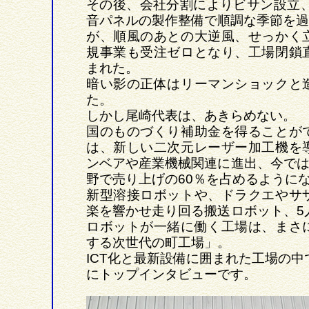
その後、会社分割によりビサン設立、
音パネルの製作整備で順調な季節を過
が、順風のあとの大逆風、せっかく
規事業も受注ゼロとなり、工場閉鎖
まれた。
暗い影の正体はリーマンショックと
た。
しかし尾崎代表は、あきらめない。
国のものづくり補助金を得ることが
は、新しい二次元レーザー加工機を
ンベアや産業機械関連に進出、今では
野で売り上げの60％を占めるように
新型溶接ロボットや、ドラクエやサ
楽を響かせ走り回る搬送ロボット、5
ロボットが一緒に働く工場は、まさ
する次世代の町工場」。
ICT化と最新設備に囲まれた工場の中
にトップインタビューです。