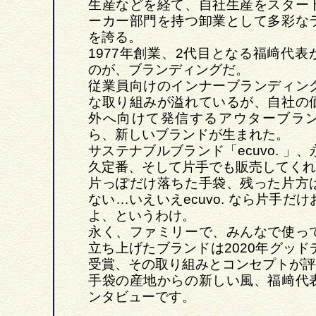
生産などを経て、自社生産をスター
ーカー部門を持つ卸業として多彩な
を誇る。
1977年創業、2代目となる福﨑代表
のが、ブランディングだ。
従業員向けのインナーブランディン
な取り組みが溢れているが、自社の
外へ向けて発信するアウターブラ
ら、新しいブランドが生まれた。
サステナブルブランド「ecuvo. 」
久定番、そして片手でも販売してくれ
片っぽだけ落ちた手袋、残った片方
ない…いえいえecuvo. なら片手だ
よ、というわけ。
永く、ファミリーで、みんなで使っ
立ち上げたブランドは2020年グッド
受賞、その取り組みとコンセプトが評
手袋の産地からの新しい風、福﨑代
ンタビューです。