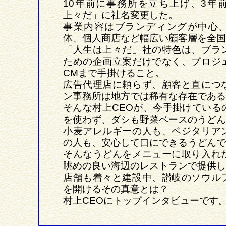
10年前に事務所を立ち上げ、3年
上々だ」に社名変更した。
事業内容はブランディングが中心
体、個人商店など幅広い顧客層を全国
「人生は上々だ」社の特色は、ブラ
ための企画立案だけでなく、プロジ
CMまで手掛けること。
広告代理店に頼らず、顧客と直につ
ン事務所は地方では稀有な存在である
そんな村上CEOが、今手掛けている
を使わず、ダシも野菜ベースのうどん
小麦アレルギーの人も、ベジタリア
の人も、安心して口にできるうどんで
そんなうどんをメニューに取り入れ
眺めの良い海辺のレストランで提供し
店舗も着々と建設中、讃岐のソウル
を開けるその真意とは？
村上CEOにトップインタビューです