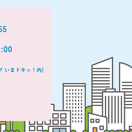
55
:00
ブ いまドキッ！内)
0