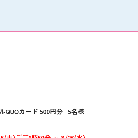
QUOカード 500円分
5名様
(土)ごご6時50分 ～ 8/26(水)