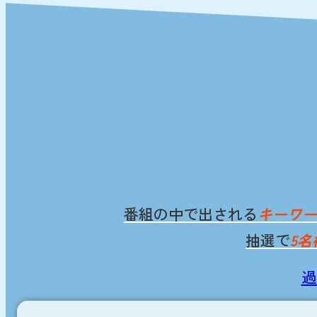
番組の中で出される
キーワー
抽選で
5名
過