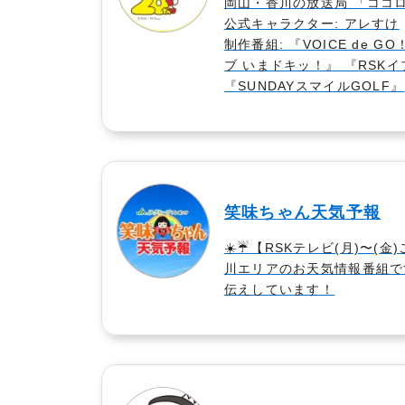
岡山・香川の放送局 「ココロ
公式キャラクター: アレすけ
制作番組: 『VOICE de
ブ いまドキッ！』 『RSK
『SUNDAYスマイルGOLF』
笑味ちゃん天気予報
☀️☔️【RSKテレビ(月)〜(金
川エリアのお天気情報番組で
伝えしています！