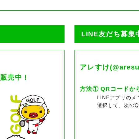
LINE友だち募集
アレすけ(@ares
販売中！
方法① QRコードか
LINEアプリの
選択して、次の