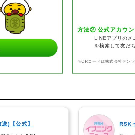
方法② 公式アカウ
LINEアプリの
を検索して友だ
ら
QRコードは株式会社デン
放送)【公式】
RS