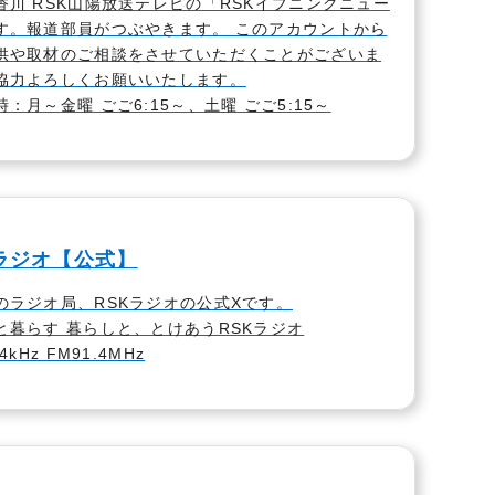
香川 RSK山陽放送テレビの「RSKイブニングニュー
す。報道部員がつぶやきます。 このアカウントから
供や取材のご相談をさせていただくことがございま
協力よろしくお願いいたします。
：月～金曜 ごご6:15～、土曜 ごご5:15～
Kラジオ【公式】
のラジオ局、RSKラジオの公式Xです。
と暮らす 暮らしと、とけあうRSKラジオ
4kHz FM91.4MHz