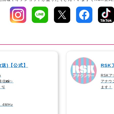
放送)【公式】
RS
m
RSK
信📸✨
アナウ
🫧
ます！
1.4MHz