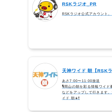
RSKラジオ_PR
RSKラジオ公式アカウント。
天神ワイド 朝【RSK
あさ7:00〜11:00放送
🎙岡山の朝を彩る情報ワイ
などをアップして行きます。
イド 朝☀️❗️