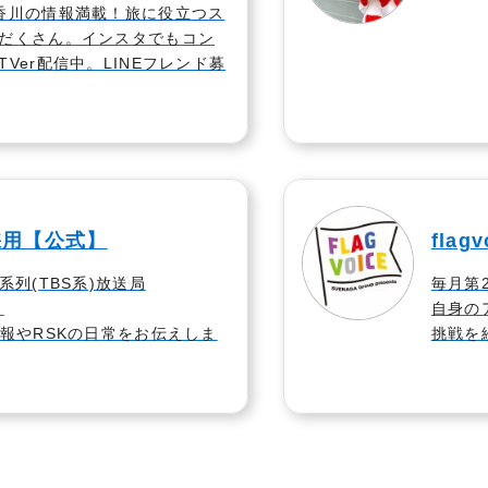
香川の情報満載！旅に役立つス
だくさん。インスタでもコン
Ver配信中。LINEフレンド募
採用【公式】
flag
系列(TBS系)放送局
毎月第2
！
自身の
情報やRSKの日常をお伝えしま
挑戦を