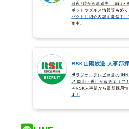
日夜7時から放送中。岡山・
ポットやグルメ情報等も盛り
パクトに紹介内容を発信中。T
集中。
RSK山陽放送 人事部
🎥ラジオ・テレビ兼営のJNN
📍 岡山・香川が放送エリア
📣RSK人事部から最新採用
す！