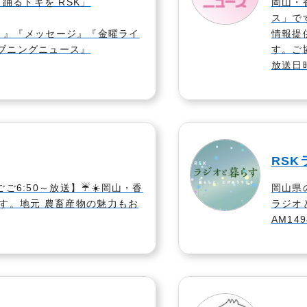
踊るトキを RSK」
岡山・
ス」で
 GO！』『メッセージ』『金曜ライ
情報提
イブニングニュース』
す。ご
放送日時
RS
)ごご6:50～放送】☔☀️岡山・香
岡山県
す。地元 農畜産物の魅力もお
ラジオ
AM149