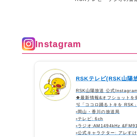
Instagram
RSKテレビ(RSK山陽
RSK山陽放送 公式Instagra
🍀最新情報&オフショットを発
🫧「ココロ踊るトキを RSK」
▫️岡山・香川の放送局
▫️テレビ: 6ch
▫️ラジオ:AM1494kHz &FM9
▫️公式キャラクター: アレすけ