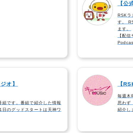
【公式
RSKラ
す。 R
ます。
【配信サー
Podcas
ラジオ】
【RS
毎週木曜
ド番組です。番組で紹介した情報
思わず
1日のグッドスタートは天神ワ
紹介し