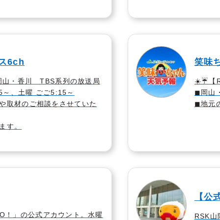
6ch
笑味
 岡山・香川 TBS系列の放送局
☀️☔️
5～、土曜 ごご5:15～
◼︎岡
や取材のご相談をさせていた
◼︎地
ます。
【公式
e GO！」の公式アカウント。水曜
RSK