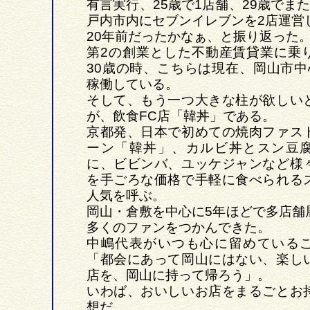
有言実行、25歳で1店舗、29歳でま
戸内市内にセブンイレブンを2店運営
20年前だったかなぁ、と振り返った
第2の創業とした不動産賃貸業に乗
30歳の時、こちらは現在、岡山市中
稼働している。
そして、もう一つ大きな柱が欲しい
が、飲食FC店「韓丼」である。
京都発、日本で初めての焼肉ファス
ーン「韓丼」、カルビ丼とスン豆
に、ビビンバ、ユッケジャンなど様
を手ごろな価格で手軽に食べられる
人気を呼ぶ。
岡山・倉敷を中心に5年ほどで多店舗
多くのファンをつかんできた。
中嶋代表がいつも心に留めている
「都会にあって岡山にはない、楽し
店を、岡山に持って帰ろう」。
いわば、おいしいお店をまるごとお
想だ。