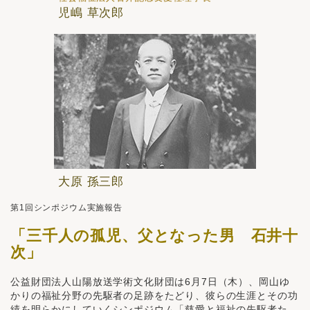
児嶋 草次郎
大原 孫三郎
第1回シンポジウム実施報告
「三千人の孤児、父となった男 石井十
次」
公益財団法人山陽放送学術文化財団は6月7日（木）、岡山ゆ
かりの福祉分野の先駆者の足跡をたどり、彼らの生涯とその功
績を明らかにしていくシンポジウム「慈愛と福祉の先駆者た