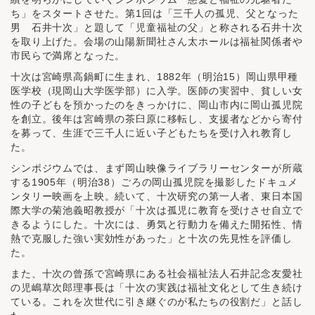
ち」をスタートさせた。第1回は「三千人の孤児、父となった
男 石井十次」と題して「児童福祉の父」と称される石井十次
を取り上げた。会場の山陽新聞社さん太ホールは福祉関係者や
市民らで満席となった。
十次は宮崎県高鍋町に生まれ、1882年（明治15）岡山県甲種
医学校（現岡山大学医学部）に入学。医師の実習中、貧しい女
性の子どもを預かったのをきっかけに、岡山市内に岡山孤児院
を創立。後年は宮崎県の茶臼原に移転し、支援者などから寄付
を募って、生涯で三千人に近い子どもたちを受け入れ教育し
た。
シンポジウムでは、まず岡山映像ライブラリーセンターが所蔵
する1905年（明治38）ごろの岡山孤児院を撮影したドキュメ
ンタリー映画を上映。続いて、十次研究の第一人者、東日本国
際大学の菊池義昭教授が「十次は孤児に教育を受けさせ自立で
きるようにした。十次には、勇気と行動力を備えた開拓性、情
熱で克服した強い実効性があった」と十次の先見性を評価し
た。
また、十次の曾孫で宮崎県にある社会福祉法人石井記念友愛社
の児嶋草次郎理事長は「十次の実践は福祉文化として生き続け
ている。これを次世代に引き継ぐのが私たちの役割だ」と話し