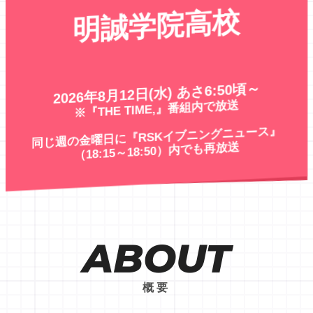
明誠学院高校
2026年8月12日(水) あさ6:50頃～
※『THE TIME,』番組内で放送
同じ週の金曜日に『RSKイブニングニュース』
（18:15～18:50）内でも再放送
概要