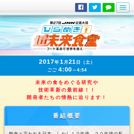
ナ
ビ
ゲ
ー
シ
ョ
ン
の
2017
1
21
年
月
日（土）
切
4:00
ごご
～4:54
替
未来の食をめぐる研究や
技術革新の最前線！！
開発者たちの情熱に迫ります！
番組概要
飽食と言われる日本。しかし１０年後、２０年後の私