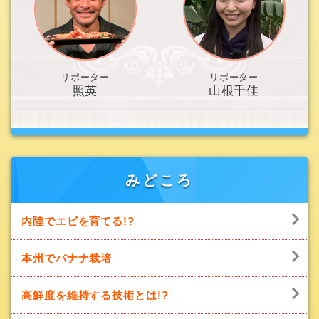
リポーター
リポーター
照英
山根千佳
みどころ
内陸でエビを育てる!?
本州でバナナ栽培
高鮮度を維持する技術とは!?